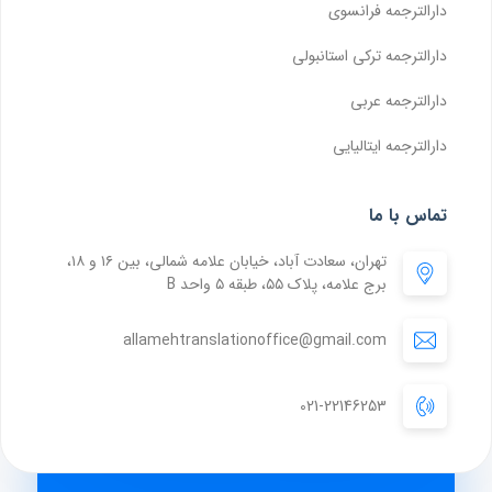
دارالترجمه فرانسوی
دارالترجمه ترکی استانبولی
دارالترجمه عربی
دارالترجمه ایتالیایی
تماس با ما
تهران، سعادت آباد، خیابان علامه شمالی، بین ۱۶ و ۱۸،
برج علامه، پلاک ۵۵، طبقه ۵ واحد B
allamehtranslationoffice@gmail.com
021-22146253