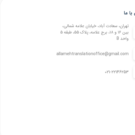
با ما
تهران، سعادت آباد، خیابان علامه شمالی،
بین ۱۶ و ۱۸، برج علامه، پلاک ۵۵، طبقه ۵
واحد B
allamehtranslationoffice@gmail.com
021-22146253