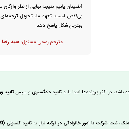
اطمینان یابیم نتیجه نهایی از نظر واژگان
بی‌نقص است. تعهد ما، تحویل ترجمه‌ای 
بهترین شکل پاسخ دهد.
مترجم رسمی مسئول:
سید رضا روح
 باشد، در اکثر پرونده‌ها ابتدا باید
تایید دادگستری
و سپس
تایید وز
لک، ثبت شرکت یا امور خانوادگی در ترکیه
نیاز به
تأیید کنسولی (لگا