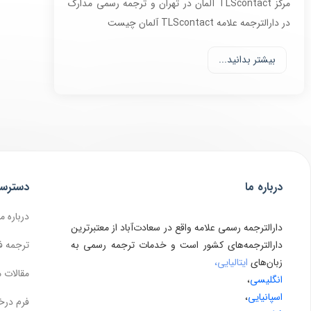
مرکز TLScontact آلمان در تهران و ترجمه رسمی مدارک
در دارالترجمه علامه TLScontact آلمان چیست
بیشتر بدانید...
درباره ما
دسترس
درباره ما
دارالترجمه رسمی علامه واقع در سعادت‌آباد از معتبرترین
دارالترجمه‌های کشور است و خدمات ترجمه رسمی به
ترجمه ف
زبان‌های
ایتالیایی،
مقالات 
انگلیسی
،
اسپانیایی
،
فرم درخ