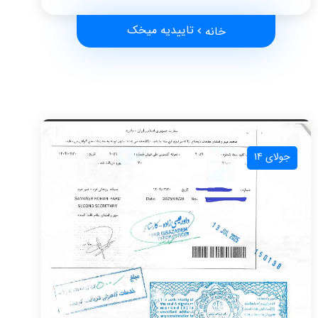
تاییدیه میخک
خانه
جولای 14