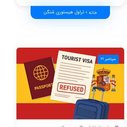
تراول هیستوری شنگن
خانه
سپتامبر 21