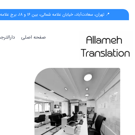
📍 تهران، سعادت‌آباد، خیابان علامه شمالی، بین ۱۶ و ۱۸، برج علامه، پلاک ۵۵، واحد ب
صفحه اصلی
دارالتر