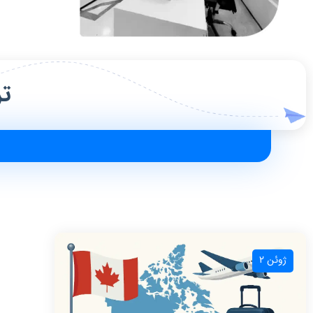
تر
ژوئن 2