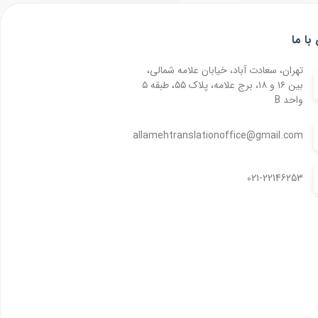
با ما
تهران، سعادت آباد، خیابان علامه شمالی،
بین ۱۶ و ۱۸، برج علامه، پلاک ۵۵، طبقه ۵
واحد B
allamehtranslationoffice@gmail.com
021-22146253