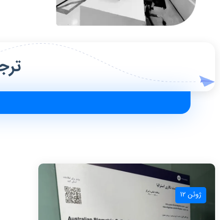
ترجم
ژوئن 12