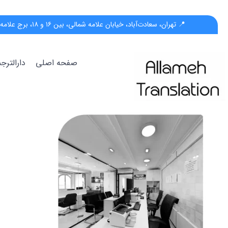
📍 تهران، سعادت‌آباد، خیابان علامه شمالی، بین ۱۶ و ۱۸، برج علامه، پلاک ۵۵، واحد ب
صفحه اصلی
دارالتر