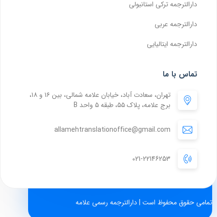
دارالترجمه ترکی استانبولی
دارالترجمه عربی
دارالترجمه ایتالیایی
تماس با ما
تهران، سعادت آباد، خیابان علامه شمالی، بین ۱۶ و ۱۸،
برج علامه، پلاک ۵۵، طبقه ۵ واحد B
allamehtranslationoffice@gmail.com
021-22146253
تمامی حقوق محفوظ است | دارالترجمه رسمی علامه