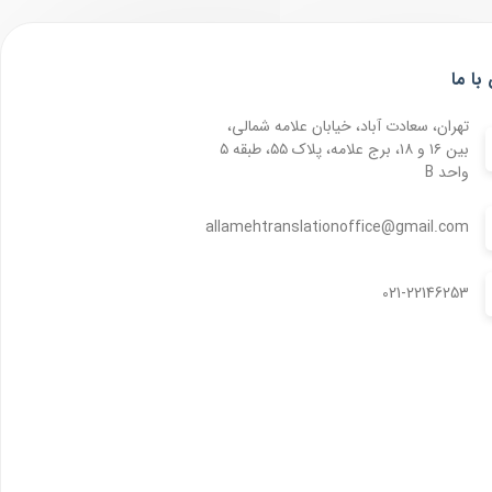
با ما
تهران، سعادت آباد، خیابان علامه شمالی،
بین ۱۶ و ۱۸، برج علامه، پلاک ۵۵، طبقه ۵
واحد B
allamehtranslationoffice@gmail.com
021-22146253