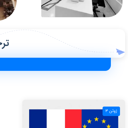
ترج
ژوئن 3