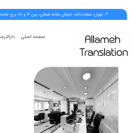
📍 تهران، سعادت‌آباد، خیابان علامه شمالی، بین ۱۶ و ۱۸، برج علامه، پلاک ۵۵، واحد ب
صفحه اصلی
دارالتر