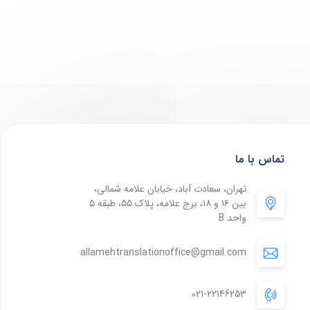
تماس با ما
تهران، سعادت آباد، خیابان علامه شمالی،
بین ۱۶ و ۱۸، برج علامه، پلاک ۵۵، طبقه ۵
واحد B
allamehtranslationoffice@gmail.com
021-22146253