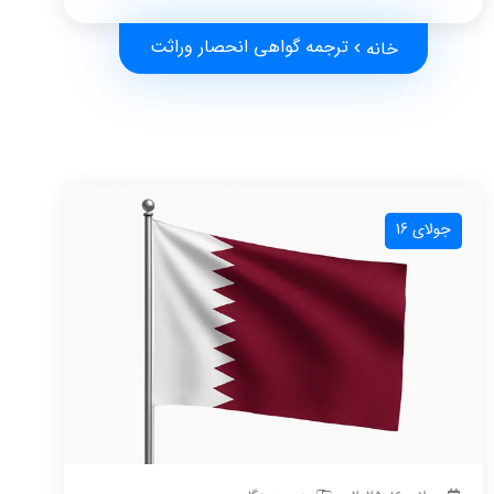
ترجمه گواهی انحصار وراثت
خانه
جولای 16