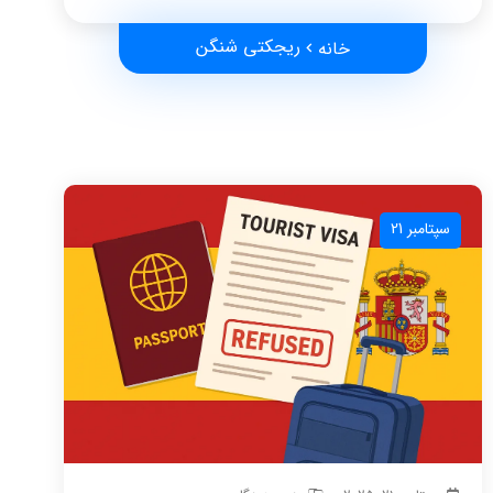
ریجکتی شنگن
خانه
سپتامبر 21