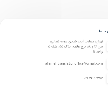
با ما
تهران، سعادت آباد، خیابان علامه شمالی،
بین ۱۶ و ۱۸، برج علامه، پلاک ۵۵، طبقه ۵
واحد B
allamehtranslationoffice@gmail.com
021-22146253