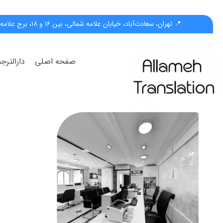
📍 تهران، سعادت‌آباد، خیابان علامه شمالی، بین ۱۶ و ۱۸، برج علامه، پلاک ۵۵، واحد ب
صفحه اصلی
دارالتر