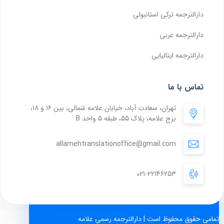
دارالترجمه ترکی استانبولی
دارالترجمه عربی
دارالترجمه ایتالیایی
تماس با ما
تهران، سعادت آباد، خیابان علامه شمالی، بین ۱۶ و ۱۸،
برج علامه، پلاک ۵۵، طبقه ۵ واحد B
allamehtranslationoffice@gmail.com
021-22146253
تمامی حقوق محفوظ است | دارالترجمه رسمی علامه