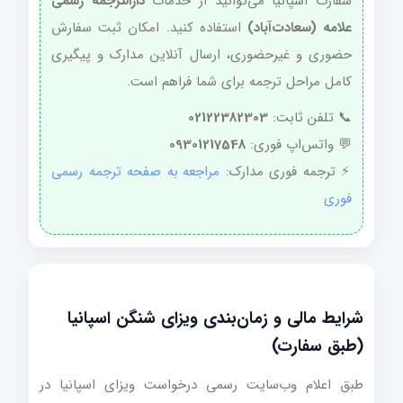
سفارت اسپانیا می‌توانید از خدمات
دارالترجمه رسمی
علامه (سعادت‌آباد)
استفاده کنید. امکان ثبت سفارش
حضوری و غیرحضوری، ارسال آنلاین مدارک و پیگیری
کامل مراحل ترجمه برای شما فراهم است.
📞 تلفن ثابت:
02122382303
💬 واتس‌اپ فوری:
09301217548
⚡ ترجمه فوری مدارک:
مراجعه به صفحه ترجمه رسمی
فوری
شرایط مالی و زمان‌بندی ویزای شنگن اسپانیا
(طبق سفارت)
طبق اعلام وب‌سایت رسمی درخواست ویزای اسپانیا در