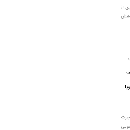
ی از
کاهش
ه
دهد
پا
ورها برای مهاجرت
شجویی