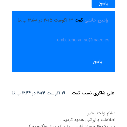
پاسخ
رامین حاتمی
گفت:
13 آگوست 2025 در 12:58 ب.ظ
emb.teheran.sc@maec.es
پاسخ
علی شاکری نسب
گفت:
19 آگوست 2024 در 12:44 ب.ظ
سلام وقت بخیر
اطلاعات باارزشی هدیه کردید .
من یک فقره سند فارسی دارم که نیاز به(ترجمه )