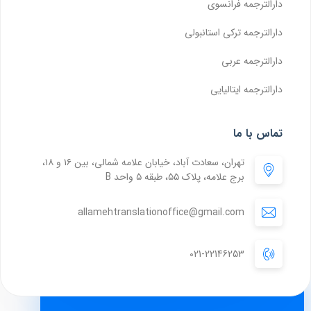
دارالترجمه فرانسوی
دارالترجمه ترکی استانبولی
دارالترجمه عربی
دارالترجمه ایتالیایی
تماس با ما
تهران، سعادت آباد، خیابان علامه شمالی، بین ۱۶ و ۱۸،
برج علامه، پلاک ۵۵، طبقه ۵ واحد B
allamehtranslationoffice@gmail.com
021-22146253