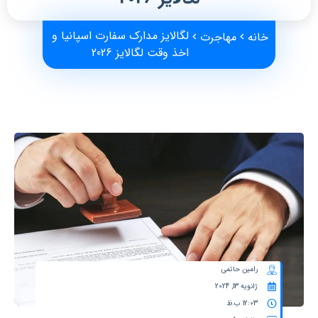
لگالایز مدارک سفارت اسپانیا و
خانه
مهاجرت
اخذ وقت لگالایز 2026
رامین حاتمی
ژانویه 13, 2024
12:03 ب.ظ