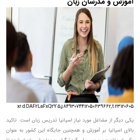
آموزش و مدرسان زبان
xr:d:DAF2LaFxQ2Y:5,j:8493074412050639662,t:23120605
یکی دیگر از مشاغل مورد نیاز اسپانیا تدریس زبان است. تاکید
بالای اسپانیا بر آموزش و همچنین جایگاه این کشور به عنوان