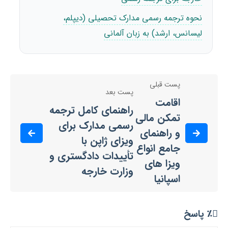
نحوه ترجمه رسمی مدارک تحصیلی (دیپلم،
لیسانس، ارشد) به زبان آلمانی
پست قبلی
پست بعد
اقامت
راهنمای کامل ترجمه
تمکن مالی
رسمی مدارک برای
و راهنمای
ویزای ژاپن با
جامع انواع
تأییدات دادگستری و
ویزا های
وزارت خارجه
اسپانیا
٪ پاسخ