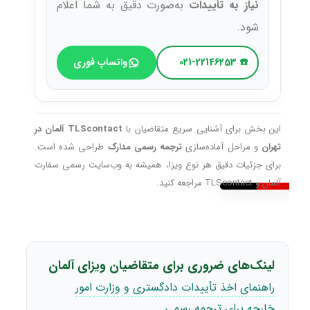
نیاز به تأییدات
به‌صورت دقیق به شما اعلام
شود.
☎️ 021-22146253
واتساپ فوری
این بخش برای آشنایی سریع متقاضیان با
TLScontact آلمان در
تهران
و مراحل آماده‌سازی
ترجمه رسمی مدارک
طراحی شده است.
برای جزئیات دقیق هر نوع ویزا، همیشه به وب‌سایت رسمی سفارت
آلمان و TLScontact مراجعه کنید.
لینک‌های ضروری برای متقاضیان ویزای آلمان
راهنمای اخذ تأییدات دادگستری و وزارت امور
خارجه برای ترجمه رسمی