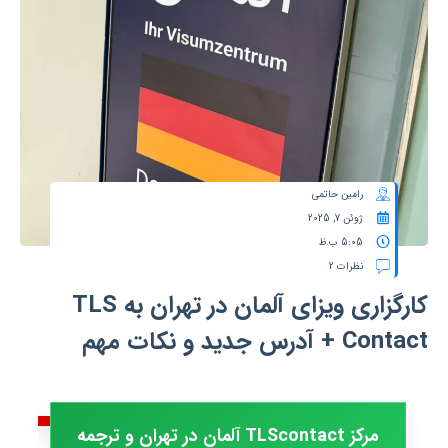
رامین حاتمی
ژوئن 7, 2025
5:05 ب.ظ
نظرات 2
کارگزاری ویزای آلمان در تهران به TLS
Contact + آدرس جدید و نکات مهم
مرکز TLScontact آلمان در تهران و ترجمه